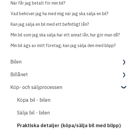
När får jag betalt för min bil?
Vad behöver jag ha med mig när jag ska sälja en bil?
Kan jag sälja en bil med ett befintligt lån?
Min bil som jag ska sälja har ett annat lån, hur gör man då?
Min bil ägs av mitt företag, kan jag sälja den med blipp?
Bilen
Billånet
Fordon
Köp- och säljprocessen
Om lånet
Betala lån
Köpa bil - bilen
Låneansökan
Sälja bil - bilen
Lånelöfte
Praktiska detaljer (köpa/sälja bil med blipp)