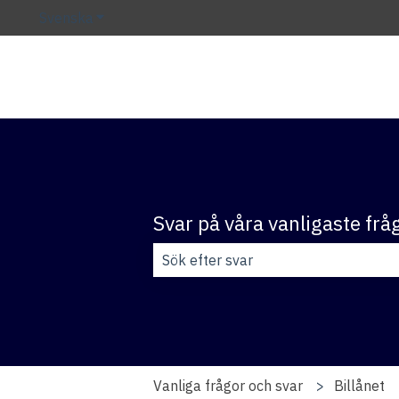
Svenska
Visa undermenyer för översättningar
Svar på våra vanligaste frå
Det finns inga förslag eftersom sök
Vanliga frågor och svar
Billånet