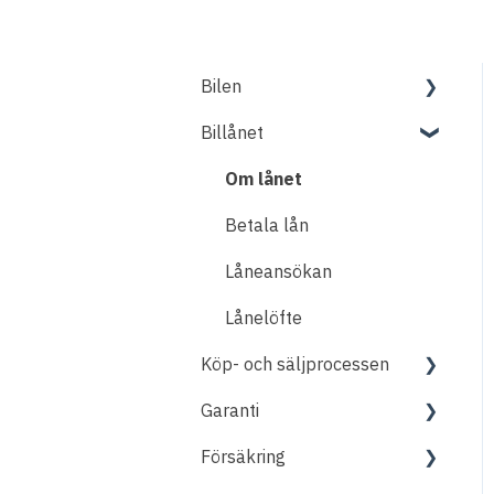
Bilen
Billånet
Fordon
Om lånet
Betala lån
Låneansökan
Lånelöfte
Köp- och säljprocessen
Garanti
Köpa bil - bilen
Försäkring
Sälja bil - bilen
Praktiska detaljer
(köpa/sälja bil med blipp)