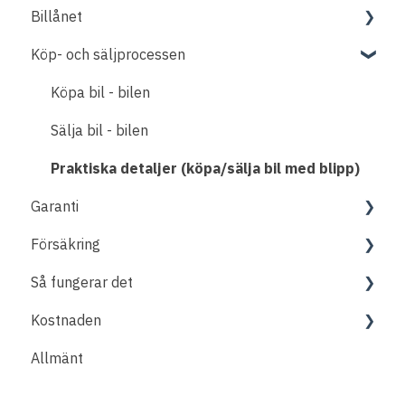
Billånet
Fordon
Köp- och säljprocessen
Om lånet
Betala lån
Köpa bil - bilen
Låneansökan
Sälja bil - bilen
Lånelöfte
Praktiska detaljer (köpa/sälja bil med blipp)
Garanti
Försäkring
Praktiska detaljer (köpa/sälja bil med blipp)
Så fungerar det
Praktiska detaljer (köpa/sälja bil med blipp)
Kostnaden
När bilaffären ska göras
Allmänt
Praktiska detaljer (köpa/sälja bil med blipp)