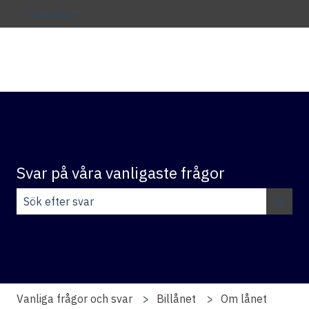
Svenska
Visa undermenyer för översättningar
Svar på våra vanligaste frågor
Det finns inga förslag eftersom sökfältet är tomt.
Vanliga frågor och svar
Billånet
Om lånet